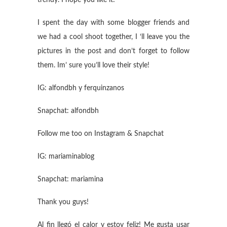
trendy. I hope you like it!
I spent the day with some blogger friends and
we had a cool shoot together, I ‘ll leave you the
pictures in the post and don’t forget to follow
them. Im’ sure you’ll love their style!
IG: alfondbh y ferquinzanos
Snapchat: alfondbh
Follow me too on Instagram & Snapchat
IG: mariaminablog
Snapchat: mariamina
Thank you guys!
Al fin llegó el calor y estoy feliz! Me gusta usar