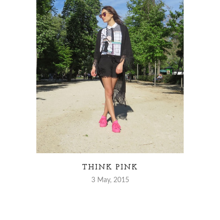
P
THINK PINK
3 May, 2015