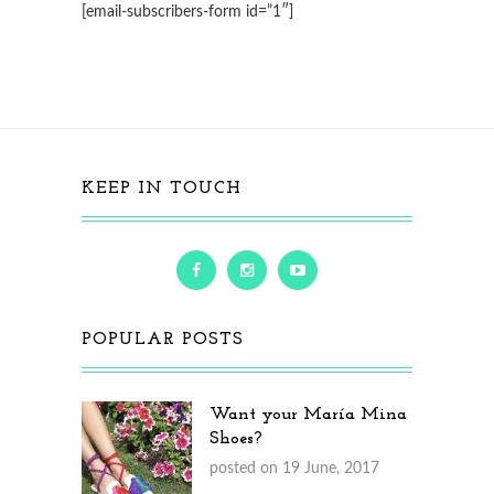
[email-subscribers-form id=”1″]
KEEP IN TOUCH
POPULAR POSTS
Want your María Mina
Shoes?
posted on 19 June, 2017