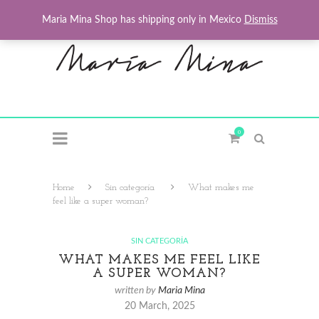
Maria Mina Shop has shipping only in Mexico
Dismiss
0
Home
Sin categoría
What makes me
feel like a super woman?
SIN CATEGORÍA
WHAT MAKES ME FEEL LIKE
A SUPER WOMAN?
written by
Maria Mina
20 March, 2025