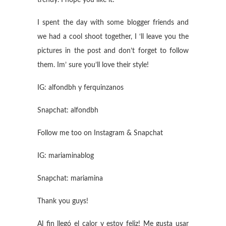
trendy. I hope you like it!
I spent the day with some blogger friends and
we had a cool shoot together, I ‘ll leave you the
pictures in the post and don’t forget to follow
them. Im’ sure you’ll love their style!
IG: alfondbh y ferquinzanos
Snapchat: alfondbh
Follow me too on Instagram & Snapchat
IG: mariaminablog
Snapchat: mariamina
Thank you guys!
Al fin llegó el calor y estoy feliz! Me gusta usar