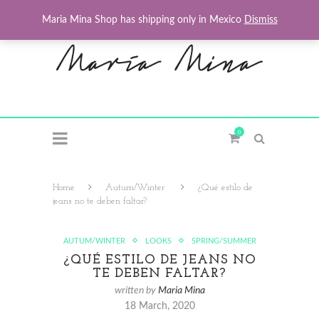
Maria Mina Shop has shipping only in Mexico
Dismiss
0
Home
Autum/Winter
¿Qué estilo de
jeans no te deben faltar?
AUTUM/WINTER
LOOKS
SPRING/SUMMER
¿QUÉ ESTILO DE JEANS NO
TE DEBEN FALTAR?
written by
Maria Mina
18 March, 2020