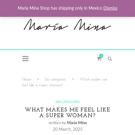
Maria Mina Shop has shipping only in Mexico
Dismiss
0
Home
Sin categoría
What makes me
feel like a super woman?
SIN CATEGORÍA
WHAT MAKES ME FEEL LIKE
A SUPER WOMAN?
written by
Maria Mina
20 March, 2025