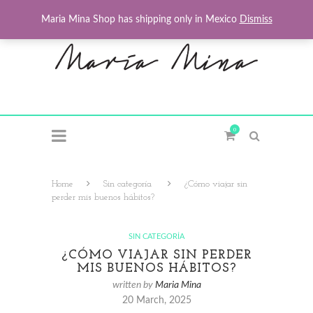
Maria Mina Shop has shipping only in Mexico
Dismiss
0
Home
Sin categoría
¿Cómo viajar sin
perder mis buenos hábitos?
SIN CATEGORÍA
¿CÓMO VIAJAR SIN PERDER
MIS BUENOS HÁBITOS?
written by
Maria Mina
20 March, 2025